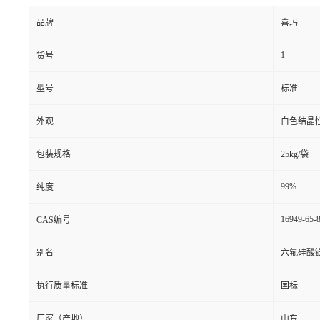
品牌
喜玛
1
货号
型号
标准
外观
白色结晶
包装规格
25kg/袋
99%
纯度
16949-65-
CAS编号
别名
六氟硅酸
执行质量标准
国标
厂家（产地）
山东