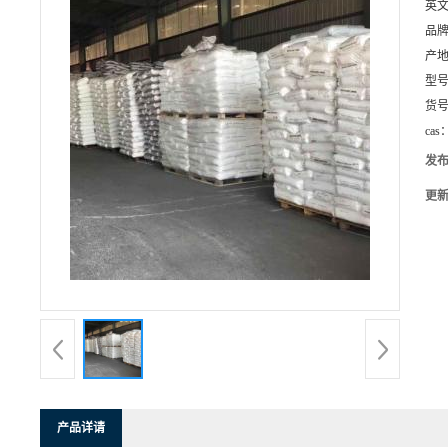
英
品
产
型
货
cas
发
更
产品详请