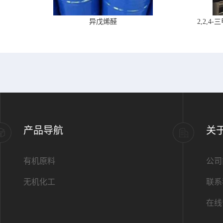
异戊烯醛
2,2,
产品导航
关
有机原料
公司
无机化工
联系
在线