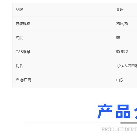
品牌
喜玛
包装规格
25kg/桶
99
纯度
95-93-2
CAS编号
别名
1,2,4,5-四甲
产地/厂商
山东