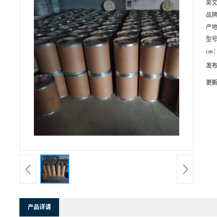
英
品
产
型
cas
发
更
产品详请