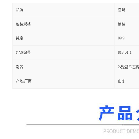
品牌
喜玛
包装规格
桶装
99.9
纯度
818-61-1
CAS编号
别名
2-羟基乙基
产地/厂商
山东