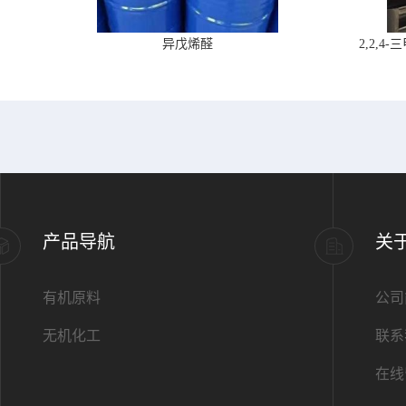
异戊烯醛
2,2,
产品导航
关
有机原料
公司
无机化工
联系
在线