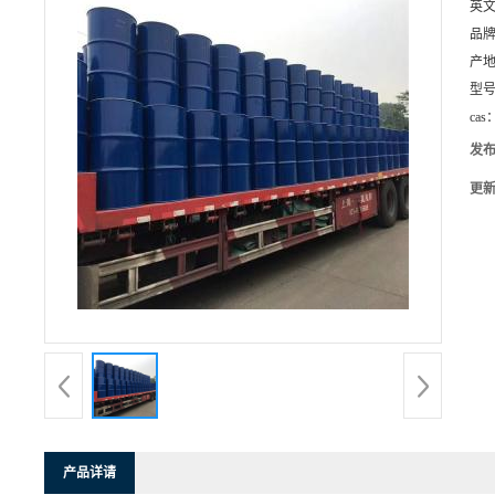
英
品
产
型
cas
发
更
产品详请