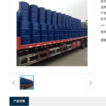
英
品
产
型
cas
发
更
产品详请