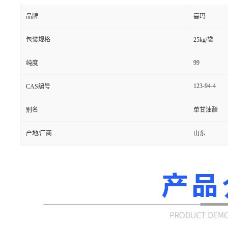
品牌
喜玛
包装规格
25kg/袋
99
纯度
123-94-4
CAS编号
别名
单甘油酯
产地/厂商
山东