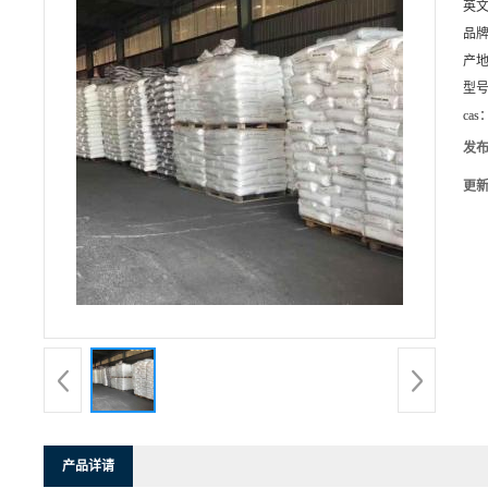
英
品
产
型
cas
发
更
产品详请