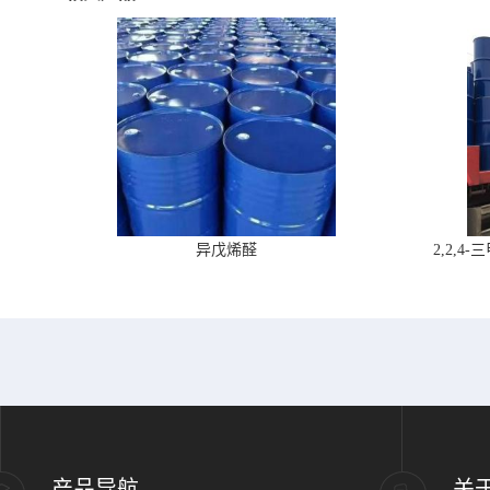
异戊烯醛
2,2,
产品导航
关