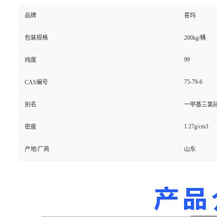
品牌
喜玛
包装规格
200kg/桶
99
纯度
75-79-6
CAS编号
别名
一甲基三氯
1.27g/cm3
密度
产地/厂商
山东