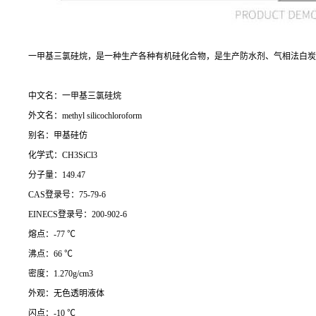
一甲基三氯硅烷，是一种生产各种有机硅化合物，是生产防水剂、气相法白炭
中文名：一甲基三氯硅烷
外文名：
methyl silicochloroform
别名：甲基硅仿
化学式：
CH3SiCl3
分子量：
149.47
CAS
登录号：
75-79-6
EINECS
登录号：
200-902-6
熔点：
-77 ℃
沸点：
66 ℃
密度：
1.270g/cm3
外观：无色透明液体
闪点：
-10 ℃