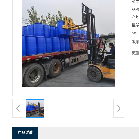
英
品
产
型
cas
发
更
产品详请