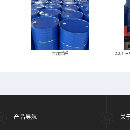
异戊烯醛
2,2,
产品导航
关