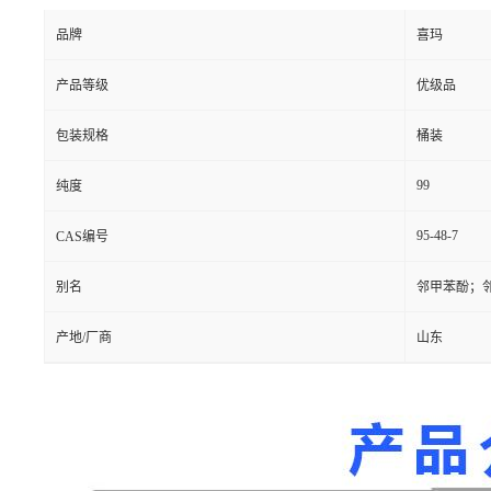
品牌
喜玛
产品等级
优级品
包装规格
桶装
99
纯度
95-48-7
CAS编号
别名
邻甲苯酚；邻
产地/厂商
山东