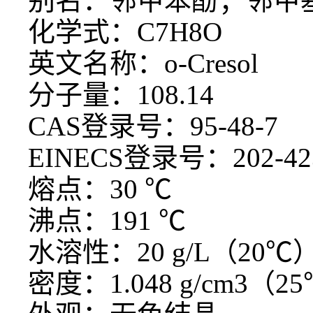
别名：邻甲苯酚；邻甲
化学式：
C7H8O
英文名称：
o-Cresol
分子量：
108.14
CAS
登录号：
95-48-7
EINECS
登录号：
202-42
熔点：
30
℃
沸点：
191
℃
水溶性：
20 g/L
（
20
℃
密度：
1.048 g/cm
3（
25