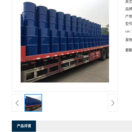
英
品
产
型
cas
发
更
产品详请