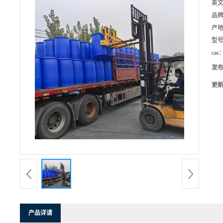
英
品
产
型
cas
发
更
产品详请