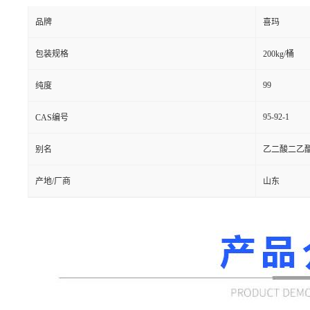
品牌
喜玛
包装规格
200kg/桶
99
纯度
95-92-1
CAS编号
别名
乙二酸二乙
产地/厂商
山东