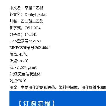
中文名：草酸二乙酯
外文名：
Diethyl oxalate
别名：乙二酸二乙酯
化学式；
C6H10O4
分子量；
146.141
CAS登录号:95-92-1
EINECS登录号:202-464-1
熔点
:-41 ℃
沸点
:185 ℃
密度
:1.076 g/cm3
外观
:无色油状液体
闪点
:76 ℃
用途：主要用作溶剂和医药、染料中间体，用作纤维酯和