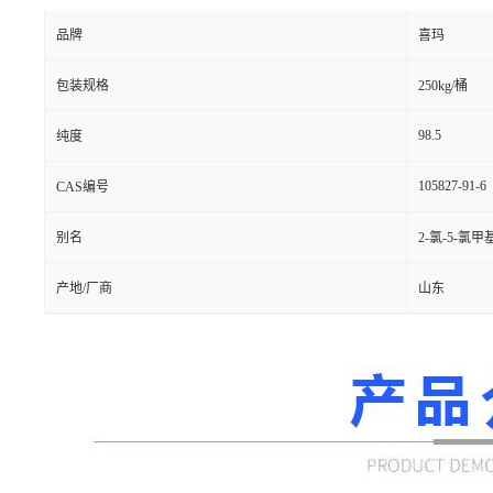
品牌
喜玛
包装规格
250kg/桶
98.5
纯度
105827-91-6
CAS编号
别名
2-氯-5-氯
产地/厂商
山东