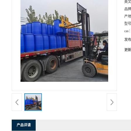
英
品
产
型
cas
发
更
产品详请