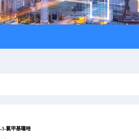
氯-5-氯甲基噻唑