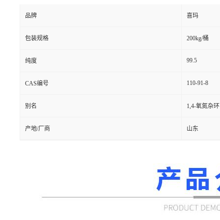
品牌
喜玛
包装规格
200kg/桶
99.5
纯度
110-91-8
CAS编号
别名
1,4-氧氮杂
产地/厂商
山东