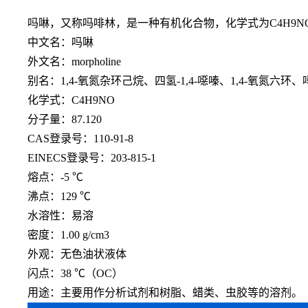
吗啉，又称吗啡林，是一种有机化合物，化学式为
C4H
中文名：吗啉
外文名：morpholine
别名：1,4-氧氮杂环己烷、四氢-1,4-噁嗪、1,4-氧氮六环
化学式：C4H9NO
分子量：87.120
CAS登录号：110-91-8
EINECS登录号：203-815-1
熔点：-5 ℃
沸点：129 ℃
水溶性：易溶
密度：1.00 g/cm3
外观：无色油状液体
闪点：38 ℃（OC）
用途：主要用作分析试剂和树脂、蜡类、虫胶等的溶剂。