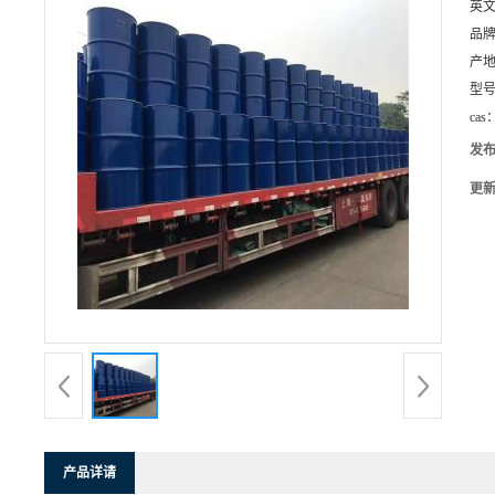
英
品
产
型
cas
发
更
产品详请