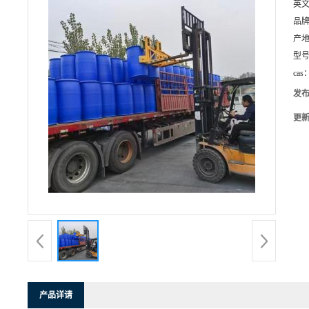
英
品
产
型
cas
发
更
产品详请