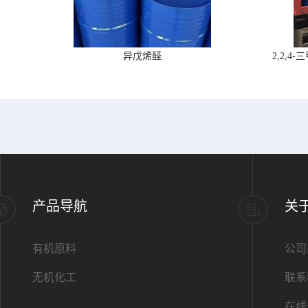
异戊烯醛
2,2,
产品导航
关
有机原料
公司
无机化工
联系
在线