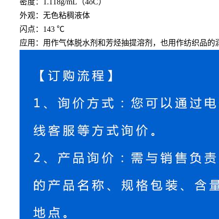
密度：
1.118g/mL（4oC）
外观：无色粘稠液体
闪点：
143 ℃
应用：用作气体脱水剂和芳烃抽提溶剂，也用作纺织品的