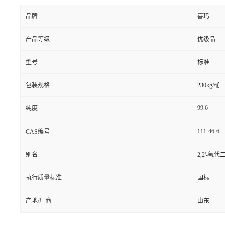
品牌
喜玛
产品等级
优级品
型号
标准
包装规格
230kg/桶
99.6
纯度
111-46-6
CAS编号
别名
2,2'-
执行质量标准
国标
产地/厂商
山东