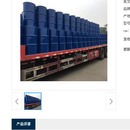
英
品
产
型
cas
发
更
产品详请