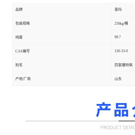
品牌
喜玛
包装规格
250kg/桶
99.7
纯度
126-33-0
CAS编号
别名
四氢噻吩砜
产地/厂商
山东