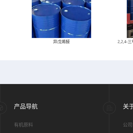
异戊烯醛
2,2,
产品导航
关
有机原料
公司