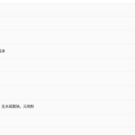
晶体
，无水硫酸钠，元明粉