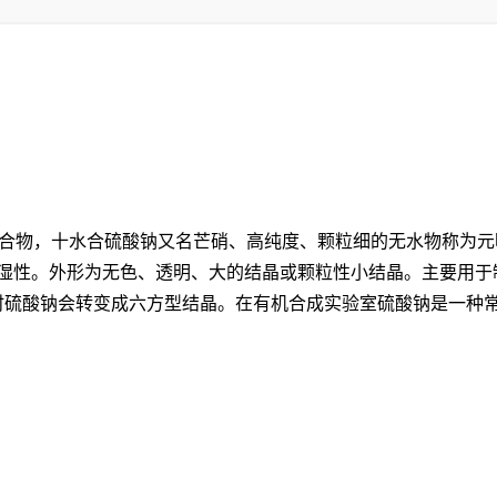
化合物，十水合硫酸钠又名芒硝、高纯度、颗粒细的无水物称为元
吸湿性。外形为无色、透明、大的结晶或颗粒性小结晶。主要用于
℃时硫酸钠会转变成六方型结晶。在有机合成实验室硫酸钠是一种