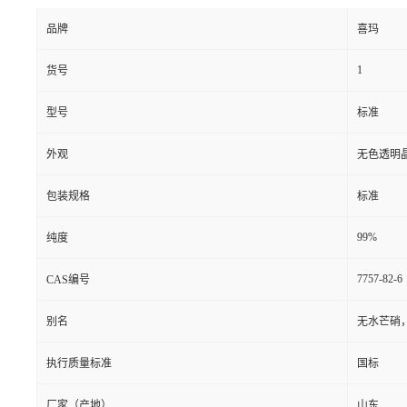
品牌
喜玛
1
货号
型号
标准
外观
无色透明
包装规格
标准
99%
纯度
7757-82-6
CAS编号
别名
无水芒硝
执行质量标准
国标
厂家（产地）
山东