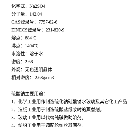
化学式：
Na2SO4
分子量：
142.04
CAS登录号：7757-82-6
EINECS登录号：231-820-9
熔点：
884℃
沸点：
1404℃
水溶性：溶于水
密度：
2.68
外观：无色透明晶体
相对密度：
2.68g/cm3
硫酸钠主要用途：
1、化学工业用作制造硫化钠硅酸钠水玻璃及其它化工产
2、造纸工业用于制造硫酸盐纸浆时的蒸煮剂。
3、玻璃工业用以代替纯碱做助溶剂。
4、纺织工业用于调配纶纺丝凝固剂。