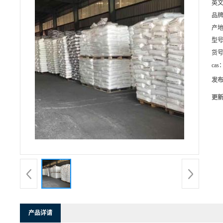
英
品
产
型
货
cas
发
更
产品详请