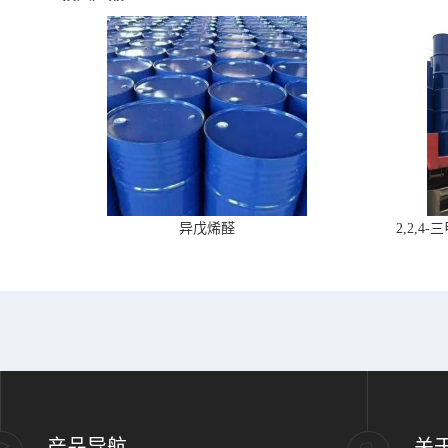
异戊烯醛
2,2,
产品导航
关