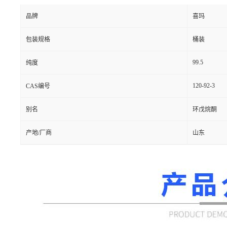
品牌
喜玛
包装规格
桶装
99.5
纯度
120-92-3
CAS编号
别名
环戊烷酮
产地/厂商
山东