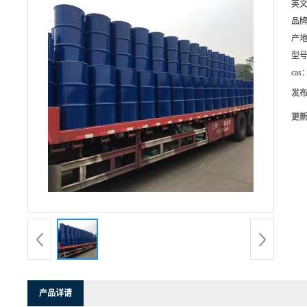
英
品
产
型
cas
发
更
产品详请