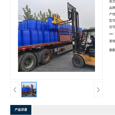
英
品
产
型
货
cas
发
更
产品详请