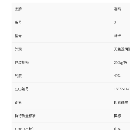
品牌
喜玛
3
货号
型号
标准
外观
无色透明
包装规格
250kg/桶
40%
纯度
16872-11-
CAS编号
别名
四氟硼酸
执行质量标准
国标
厂家（产地）
山东