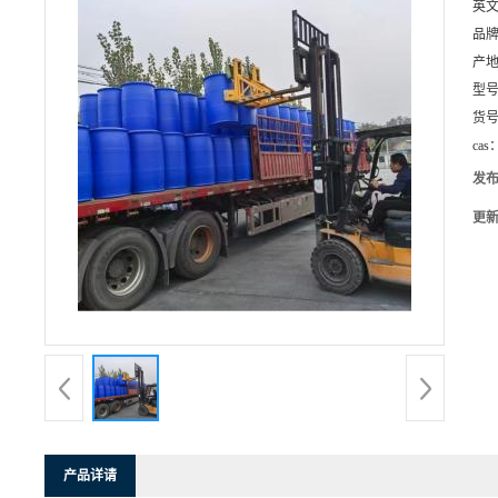
英
品
产
型
货
cas
发
更
产品详请