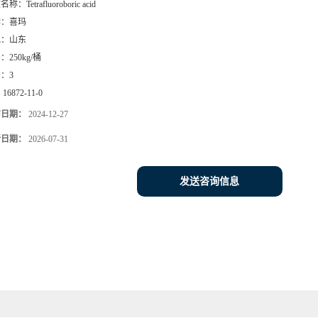
文名称：
Tetrafluoroboric acid
牌：
喜玛
地：
山东
号：
250kg/桶
号：
3
：
16872-11-0
布日期：
2024-12-27
新日期：
2026-07-31
发送咨询信息