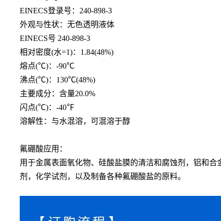
EINECS登录号：240-898-3
外观与性状：无色透明液体
EINECS号 240-898-3
相对密度
(水=1)：1.84(48%)
熔点
(℃)：-90℃
沸点
(℃)：130℃(48%)
主要成分：含量
20.0%
闪点
(℃)：-40℉
溶解性：与水混溶，可混溶于醇
氟硼酸应用：
用于金属表面氧化物、硅酸盐膜的清洁和腐蚀剂，铝和合
剂，化学试剂，以及制备各种氟硼酸盐的原料。