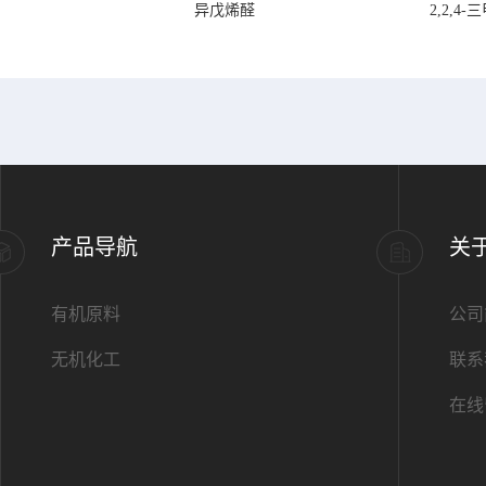
异戊烯醛
2,2,
产品导航
关
有机原料
公司
无机化工
联系
在线