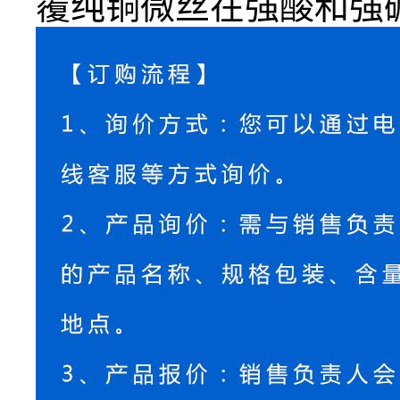
覆纯铜微丝在强酸和强