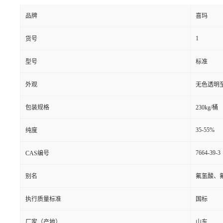
品牌
喜玛
1
货号
型号
标准
外观
无色透明
包装规格
230kg/桶
35-55%
纯度
7664-39-3
CAS编号
别名
氟氢酸、
执行质量标准
国标
厂家（产地）
山东