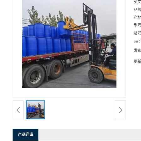
英
品
产
型
货
cas
发
更
产品详请