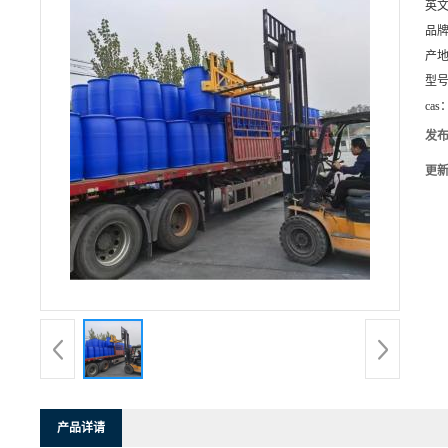
英
品
产
型
cas
发
更
产品详请