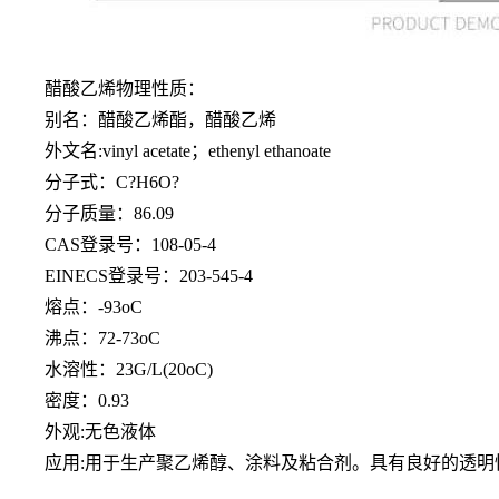
醋酸乙烯物理性质：
别名：醋酸乙烯酯，醋酸乙烯
外文名
:vinyl acetate；ethenyl ethanoate
分子式：
C?H6O?
分子质量：
86.09
CAS登录号：108-05-4
EINECS登录号：203-545-4
熔点：
-93oC
沸点：
72-73oC
水溶性：
23G/L(20oC)
密度：
0.93
外观
:无色液体
应用
:用于生产聚乙烯醇、涂料及粘合剂。具有良好的透