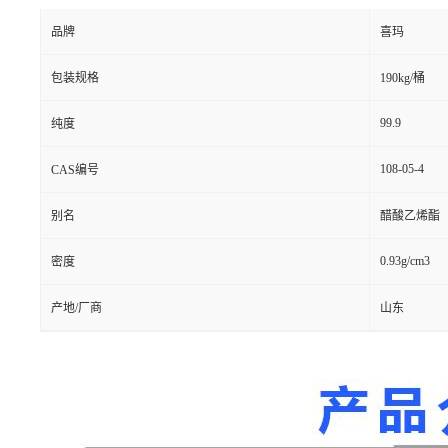
品牌
喜玛
包装规格
190kg/桶
99.9
纯度
108-05-4
CAS编号
别名
醋酸乙烯酯
0.93g/cm3
密度
产地/厂商
山东