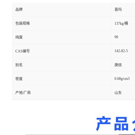
品牌
喜玛
包装规格
137kg/桶
99
纯度
142-82-5
CAS编号
别名
庚烷
0.68g/cm3
密度
产地/厂商
山东