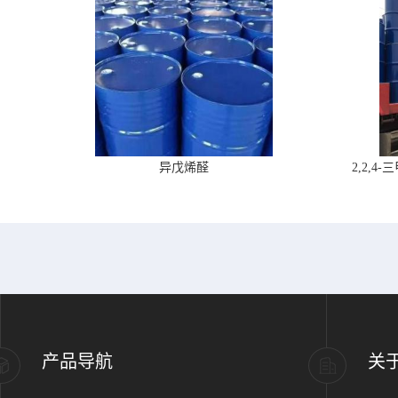
异戊烯醛
2,2,
产品导航
关