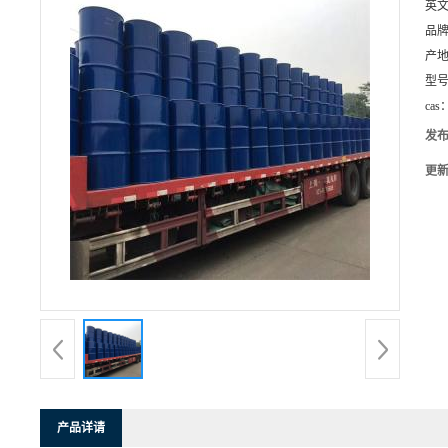
英
品
产
型
cas
发
更
产品详请