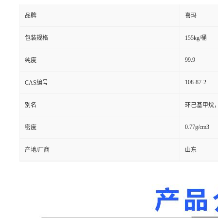
品牌
喜玛
包装规格
155kg/桶
99.9
纯度
108-87-2
CAS编号
别名
环己基甲烷
0.77g/cm3
密度
产地/厂商
山东