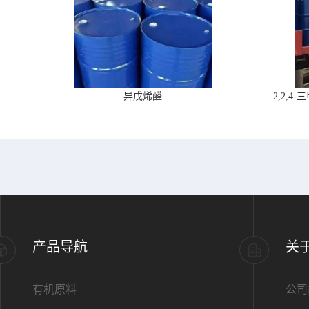
异戊烯醛
2,2,
产品导航
关
有机原料
公司