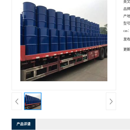
英
品
产
型
cas
发
更
产品详请