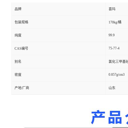
品牌
喜玛
包装规格
170kg/桶
99.9
纯度
75-77-4
CAS编号
别名
氯化三甲基
0.857g/cm3
密度
产地/厂商
山东