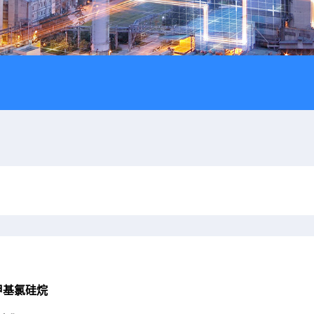
甲基氯硅烷