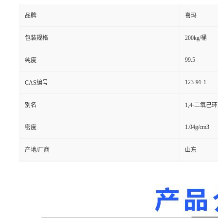
品牌
喜玛
包装规格
200kg/桶
99.5
纯度
123-91-1
CAS编号
别名
1,4-二氧己
1.04g/cm3
密度
产地/厂商
山东