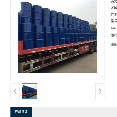
英
品
产
型
cas
发
更
产品详请