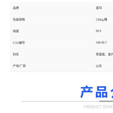
品牌
喜玛
包装规格
230kg/桶
99.9
纯度
108-90-7
CAS编号
别名
苯基氯、氯
产地/厂商
山东