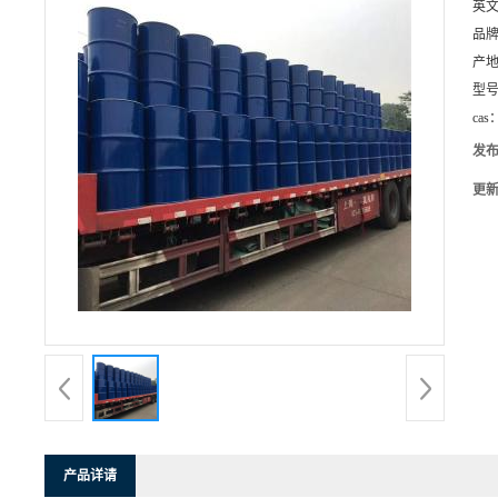
英
品
产
型
cas
发
更
产品详请