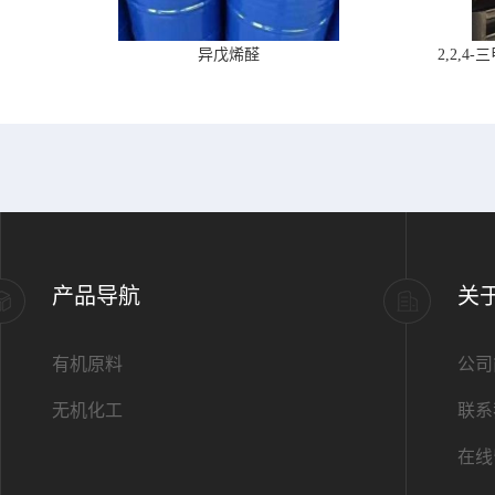
异戊烯醛
2,2,
产品导航
关
有机原料
公司
无机化工
联系
在线