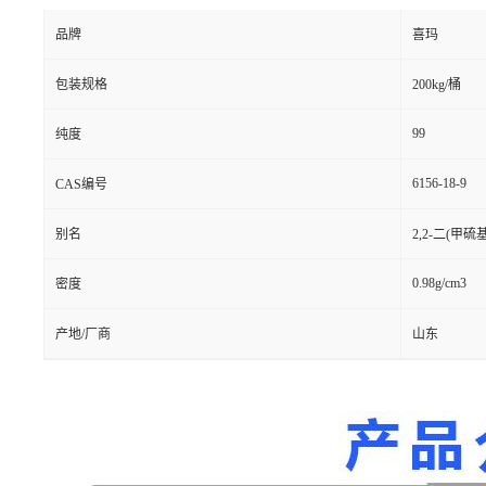
品牌
喜玛
包装规格
200kg/桶
99
纯度
6156-18-9
CAS编号
别名
2,2-二(甲硫
0.98g/cm3
密度
产地/厂商
山东