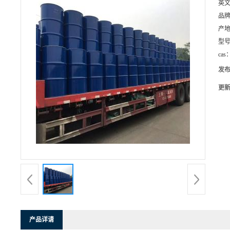
英
品
产
型
cas
发
更
产品详请