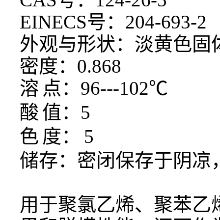
EINECS号：204-693-2
外观与形状：淡黄色固
密度：
0.868
溶
点：
96---102℃
酸
值：
5
色
度：
5
储存：密闭保存于阴凉
用于聚氯乙烯、聚苯乙