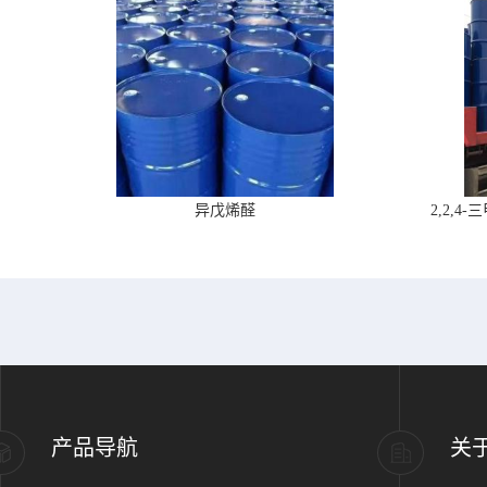
异戊烯醛
2,2,
产品导航
关