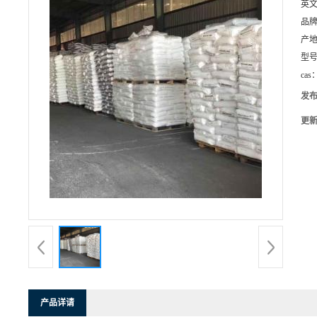
英
品
产
型
cas
发
更
产品详请