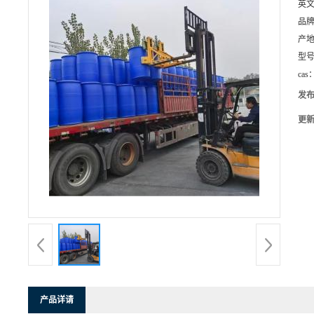
英
品
产
型
cas
发
更
产品详请