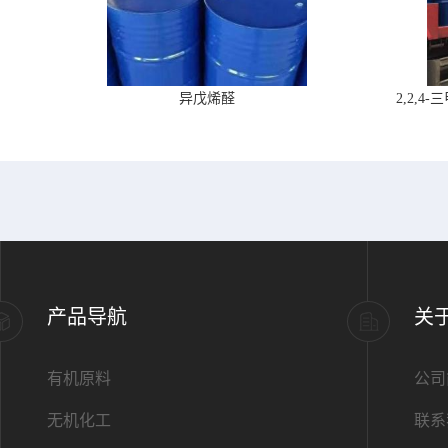
异戊烯醛
2,2,
产品导航
关
有机原料
公司
无机化工
联系