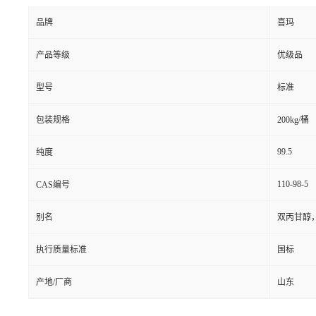
品牌
喜玛
产品等级
优级品
型号
标准
包装规格
200kg/桶
99.5
纯度
110-98-5
CAS编号
别名
双丙甘醇，
执行质量标准
国标
产地/厂商
山东