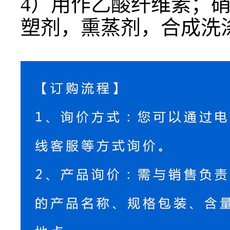
4）用作乙酸纤维素；
塑剂，熏蒸剂，合成洗