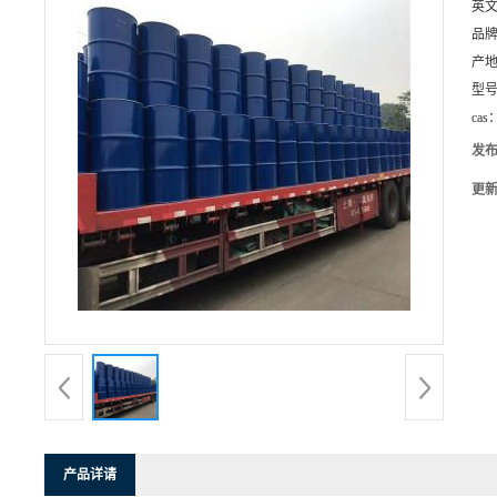
英
品
产
型
cas
发
更
产品详请