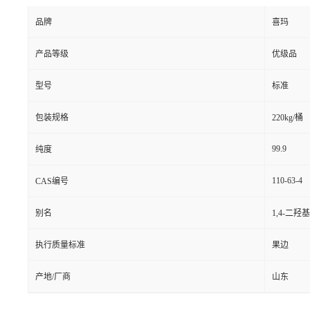
品牌
喜玛
产品等级
优级品
型号
标准
包装规格
220kg/桶
99.9
纯度
110-63-4
CAS编号
别名
1,4-二羟
执行质量标准
果边
产地/厂商
山东