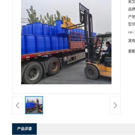
英
品
产
型
cas
发
更
产品详请