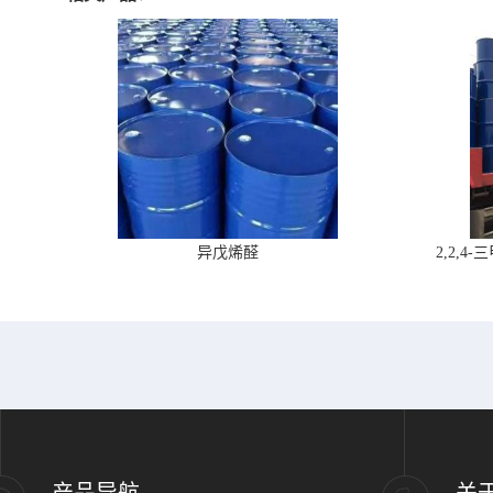
异戊烯醛
2,2,