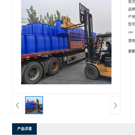
英
品
产
型
cas
发
更
产品详请