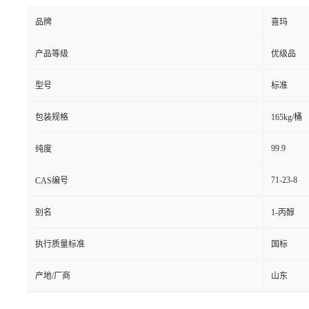
品牌
喜玛
产品等级
优级品
型号
标准
包装规格
165kg/桶
99.9
纯度
71-23-8
CAS编号
别名
1-丙醇
执行质量标准
国标
产地/厂商
山东