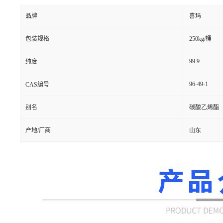
品牌
喜玛
包装规格
250kg/桶
99.9
纯度
96-49-1
CAS编号
别名
碳酸乙烯酯（
产地/厂商
山东