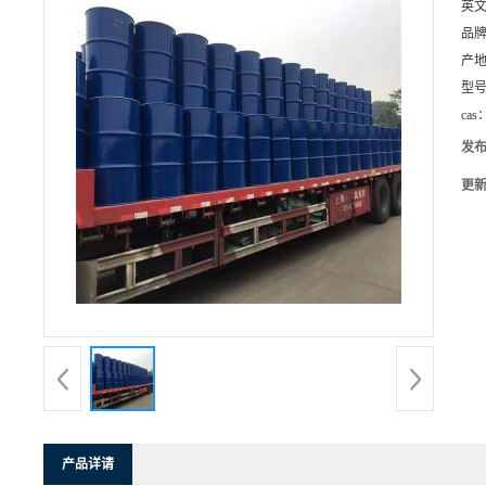
英
品
产
型
cas
发
更
产品详请