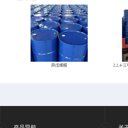
异戊烯醛
2,2,
产品导航
关