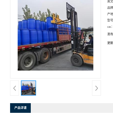
英
品
产
型
cas
发
更
产品详请