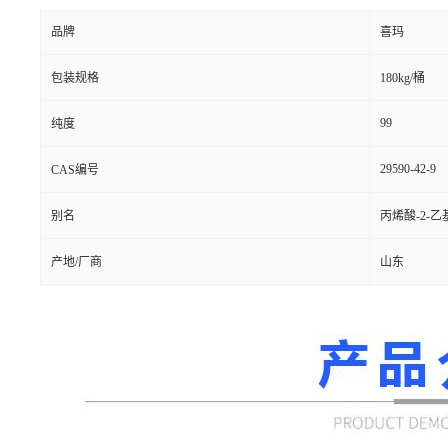
品牌
喜玛
包装规格
180kg/桶
99
纯度
29590-42-9
CAS编号
别名
丙烯酸-2-
产地/厂商
山东