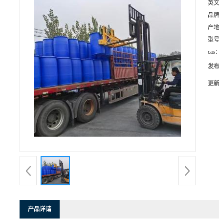
英
品
产
型
cas
发
更
产品详请