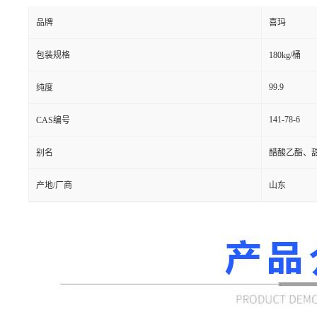
品牌
喜玛
包装规格
180kg/桶
99.9
纯度
141-78-6
CAS编号
别名
醋酸乙酯、
产地/厂商
山东