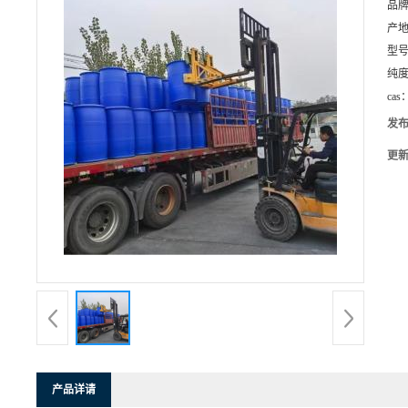
品
产
型
纯
cas
发
更
产品详请