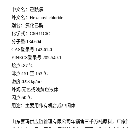
中文名：己酰氯
外文名：
Hexanoyl chloride
别名：氯化己酰
化学式：
C6H11ClO
分子量
:134.604
CAS登录号:142-61-0
EINECS登录号:205-549-1
熔点
:-87 ℃
沸点
:151 至 153 ℃
密度
:0.98 kg/m³
外观
:无色或浅黄色液体
闪点
:50 ℃
用途：主要用作有机合成中间体
山东喜玛供应链管理有限公司年销售三千万吨原料，厂家