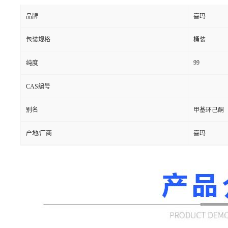
品牌
喜玛
包装规格
桶装
99
纯度
CAS编号
别名
甲基环己酮
产地/厂商
喜玛