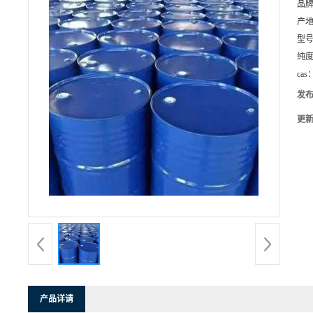
品
产
型
纯
cas
发
更
产品详请