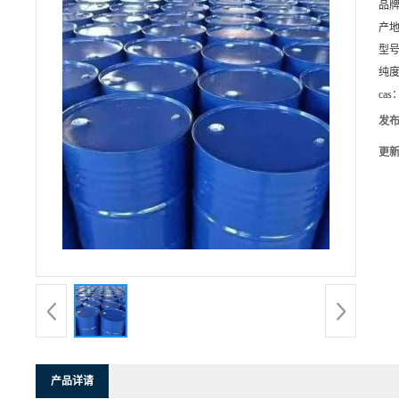
品
产
型
纯
cas
发
更
产品详请