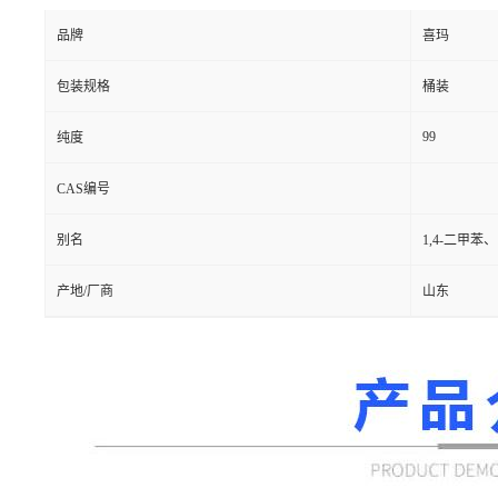
品牌
喜玛
包装规格
桶装
99
纯度
CAS编号
别名
1,4-二甲苯、
产地/厂商
山东