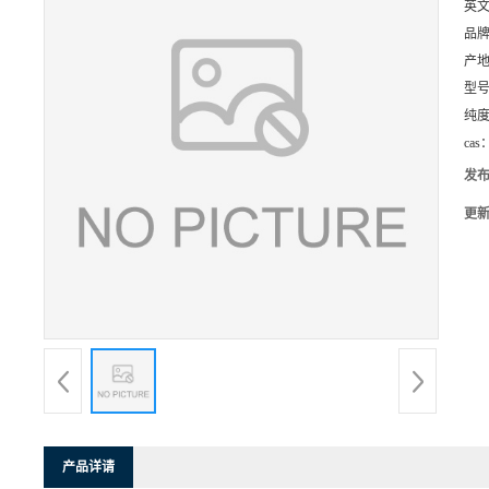
英
品
产
型
纯
cas
发
更
产品详请