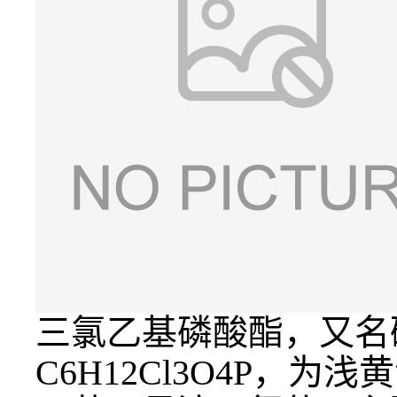
三氯乙基磷酸酯，又名
C6H12Cl3O4P