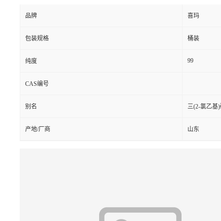
品牌
喜玛
包装规格
桶装
99
纯度
CAS编号
别名
三(2-氯乙
产地/厂商
山东