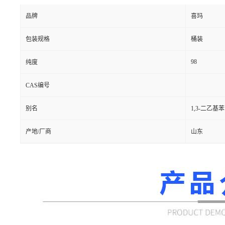
品牌
喜玛
包装规格
桶装
98
纯度
CAS编号
别名
1,3-二乙
产地/厂商
山东