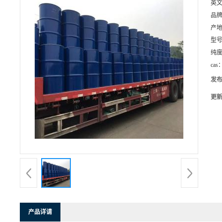
英
品
产
型
纯
cas
发
更
产品详请