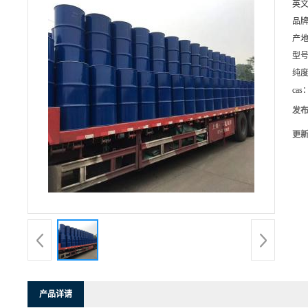
英
品
产
型
纯
cas
发
更
产品详请