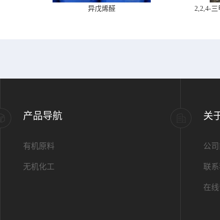
异戊烯醛
2,2,
产品导航
关
有机原料
公司
无机化工
联系
在线