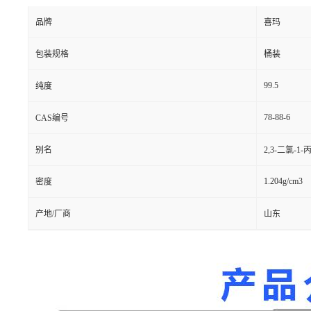
品牌
喜玛
包装规格
桶装
99.5
纯度
78-88-6
CAS编号
别名
2,3-二氯-1-
1.204g/cm3
密度
产地/厂商
山东