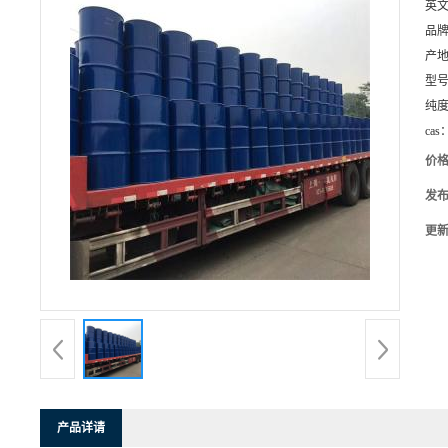
英
品
产
型
纯
cas
价
发
更
产品详请