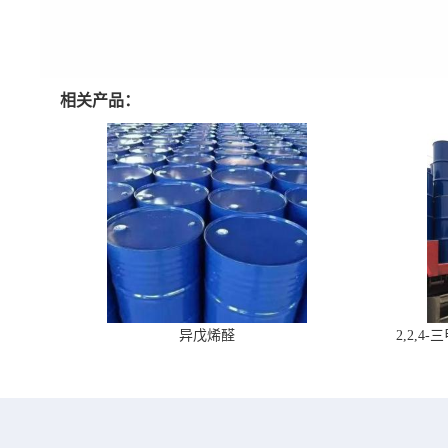
相关产品：
异戊烯醛
2,2,