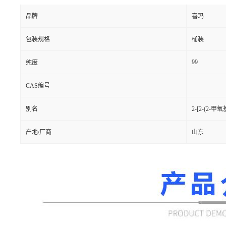
品牌
喜玛
包装规格
桶装
99
纯度
CAS编号
别名
2-[2-(2
产地/厂商
山东