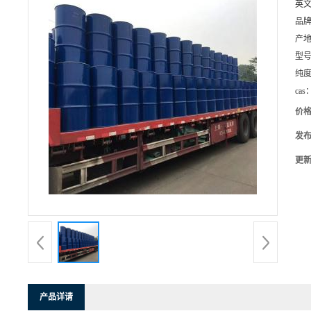
英
品
产
型
纯
cas
价
发
更
产品详请