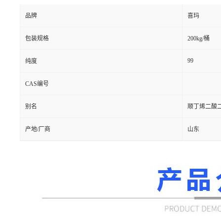
品牌
喜玛
包装规格
200kg/桶
99
纯度
CAS编号
别名
顺丁烯二酸二
产地/厂商
山东