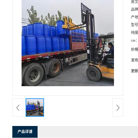
英
品
产
型
纯
cas
价
发
更
产品详请