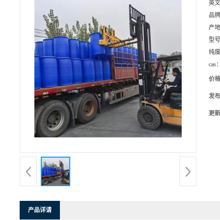
英
品
产
型
纯
cas
价
发
更
产品详请