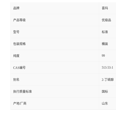
品牌
喜玛
产品等级
优级品
型号
标准
包装规格
桶装
99
纯度
513-53-1
CAS编号
别名
2-丁硫醇
执行质量标准
国标
产地/厂商
山东