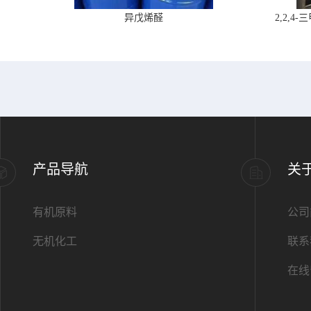
异戊烯醛
2,2,
产品导航
关
有机原料
公司
无机化工
联系
在线