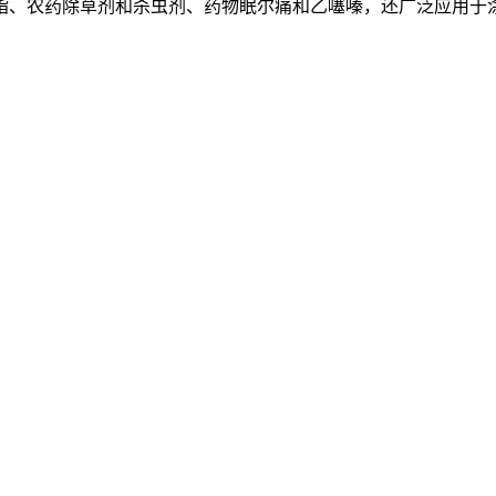
脂、农药除草剂和杀虫剂、药物眠尔痛和乙噻嗪，还广泛应用于