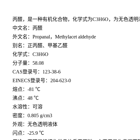
丙醛，是一种有机化合物，化学式为
C3H6O，为无色
中文名：丙醛
外文名：
Propanal，Methylacet aldehyde
别名：正丙醛、甲基乙醛
化学式：
C3H6O
分子量：
58.08
CAS登录号：123-38-6
EINECS登录号：204-623-0
熔点：
-81 ℃
沸点：
48 ℃
水溶性：可溶
密度：
0.805 g/cm3
外观：无色透明液体
闪点：
-25.9 ℃