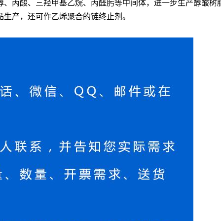
醇、丙酸、三羟甲基乙烷、丙醛肟等中间体，进一步生产醇酸树
品生产，还可作乙烯聚合的链终止剂。