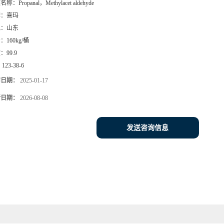
文名称：
Propanal，Methylacet aldehyde
牌：
喜玛
地：
山东
号：
160kg/桶
度：
99.9
：
123-38-6
布日期：
2025-01-17
新日期：
2026-08-08
发送咨询信息