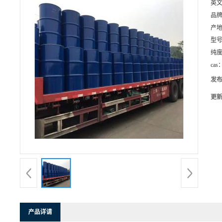
英
品
产
型
纯
cas
发
更
产品详请