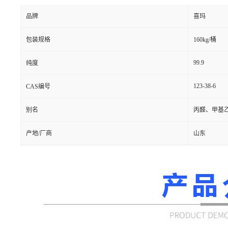
品牌
喜玛
包装规格
160kg/桶
99.9
纯度
123-38-6
CAS编号
别名
丙醛、甲基
产地/厂商
山东