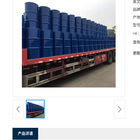
英
品
产
型
cas
发
更
产品详请