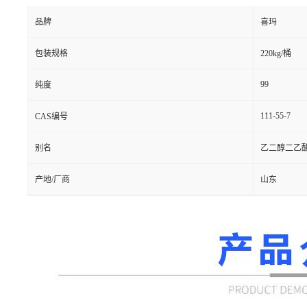
品牌
喜玛
包装规格
220kg/桶
99
纯度
111-55-7
CAS编号
别名
乙二醇二乙
产地/厂商
山东