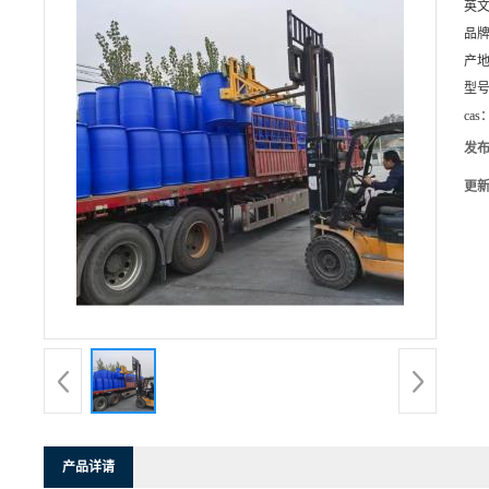
英
品
产
型
cas
发
更
产品详请