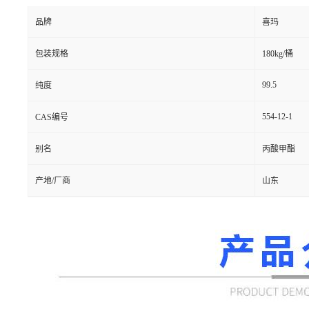
品牌
喜玛
包装规格
180kg/桶
99.5
纯度
554-12-1
CAS编号
别名
丙酸甲酯
产地/厂商
山东