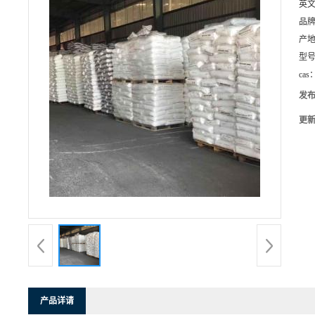
英
品
产
型
cas
发
更
产品详请