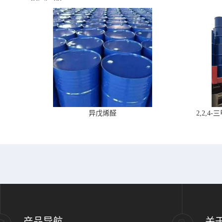
异戊烯醛
2,2,
产品导航
关