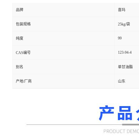
品牌
喜玛
包装规格
25kg/袋
99
纯度
123-94-4
CAS编号
别名
单甘油酯
产地/厂商
山东