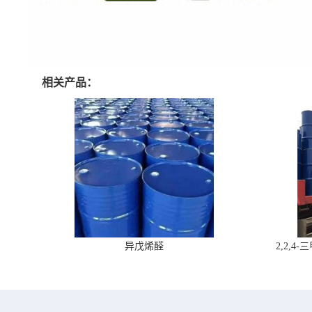
相关产品：
异戊烯醛
2,2,