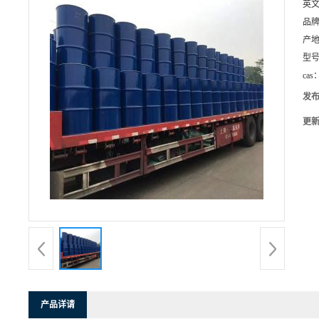
英
品
产
型
cas
发
更
产品详请