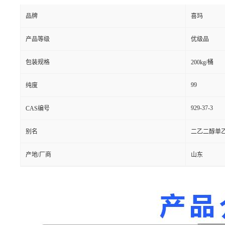
品牌
喜玛
产品等级
优级品
包装规格
200kg/桶
99
纯度
929-37-3
CAS编号
别名
二乙二醇单乙烯
产地/厂商
山东