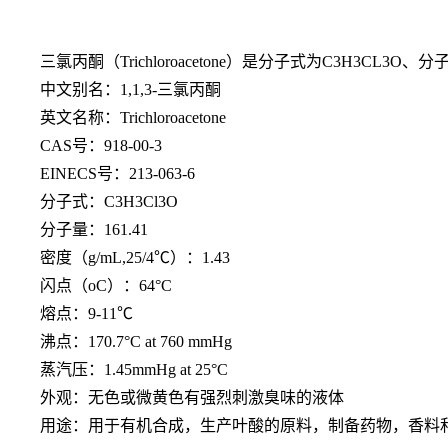
三氯丙酮（
Trichloroacetone）是分子式为C3H3CL3
中文别名：
1,1,3-三氯丙酮
英文名称：
Trichloroacetone
CAS号：918-00-3
EINECS号：213-063-6
分子式：
C3H3Cl3O
分子量：
161.41
密度（
g/mL,25/4℃）：1.43
闪点（
oC）：64°C
熔点：
9-11℃
沸点：
170.7°C at 760 mmHg
蒸汽压：
1.45mmHg at 25°C
外观：无色或微黄色有强烈刺激臭味的液体
用途：用于有机合成，生产叶酸的原料，制备药物，香料