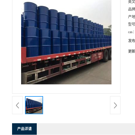
英
品
产
型
cas
发
更
产品详请