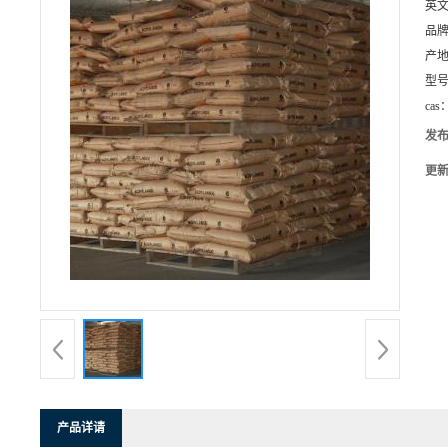
英
品
产
型
cas
发
更
产品详请