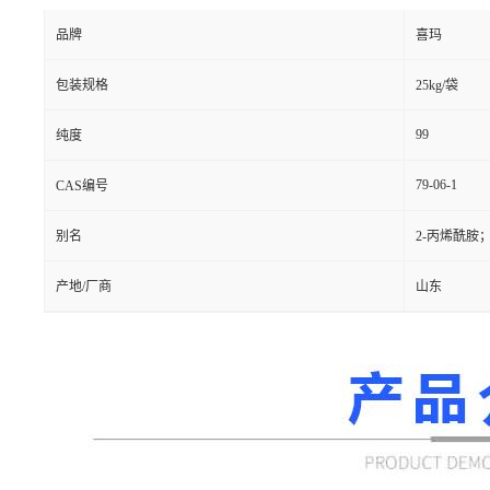
品牌
喜玛
包装规格
25kg/袋
99
纯度
79-06-1
CAS编号
别名
2-丙烯酰胺
产地/厂商
山东