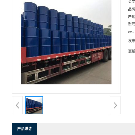
英
品
产
型
cas
发
更
产品详请