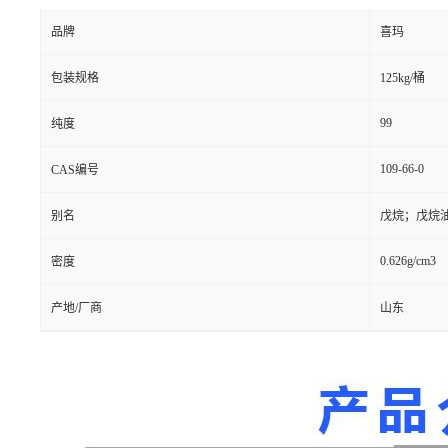
品牌
喜玛
包装规格
125kg/桶
99
纯度
109-66-0
CAS编号
别名
戊烷；戊烷
0.626g/cm3
密度
产地/厂商
山东